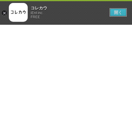
コレカウ
開く
iEnt inc.
FREE