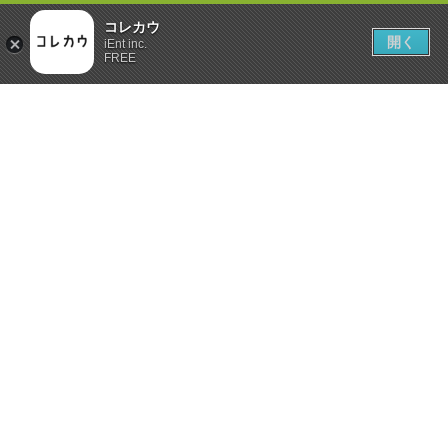
コレカウ
開く
iEnt inc.
FREE