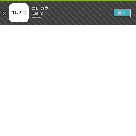
コレカウ
開く
iEnt inc.
FREE