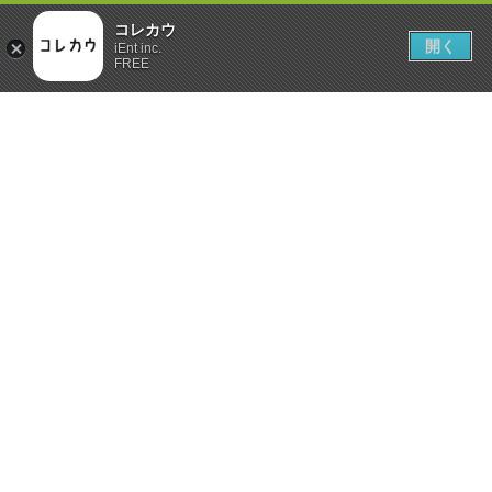
コレカウ
開く
iEnt inc.
FREE