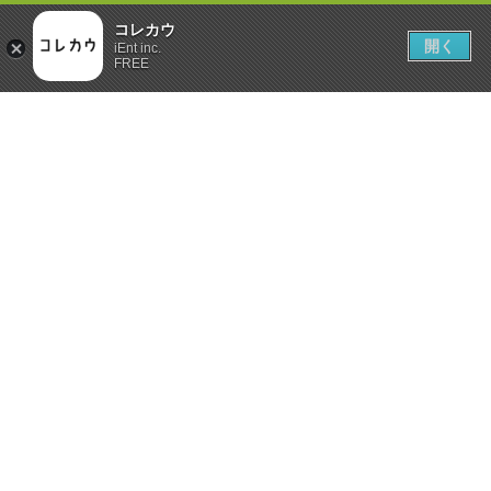
コレカウ
開く
iEnt inc.
FREE