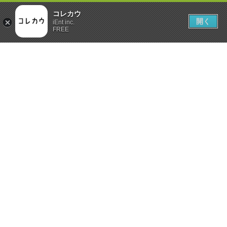
コレカウ
開く
iEnt inc.
FREE