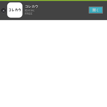
コレカウ
開く
iEnt inc.
FREE