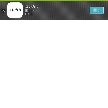
コレカウ
開く
iEnt inc.
FREE