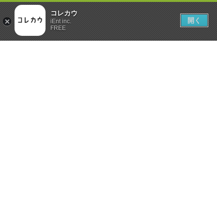
コレカウ
開く
iEnt inc.
FREE