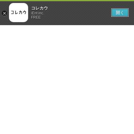
コレカウ
開く
iEnt inc.
FREE