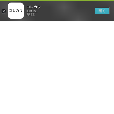
コレカウ
開く
iEnt inc.
FREE