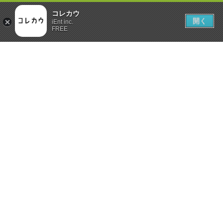
コレカウ
開く
iEnt inc.
FREE