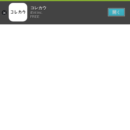
コレカウ
開く
iEnt inc.
FREE