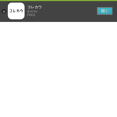
コレカウ
開く
iEnt inc.
FREE