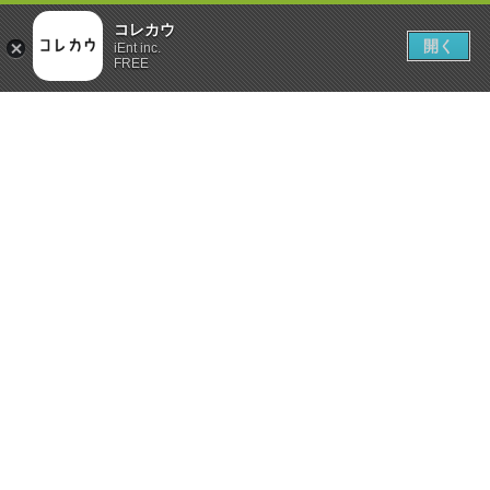
コレカウ
開く
iEnt inc.
FREE