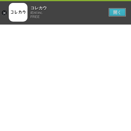
コレカウ
開く
iEnt inc.
FREE