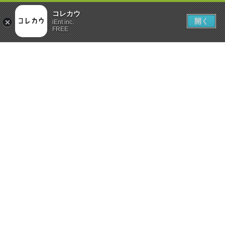
コレカウ
開く
iEnt inc.
FREE