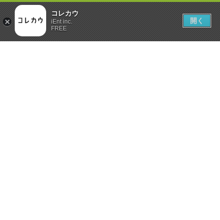
コレカウ
開く
iEnt inc.
FREE