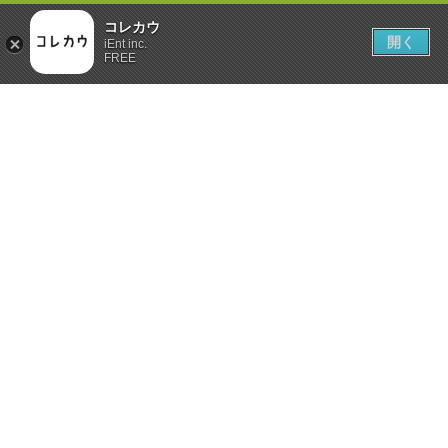
コレカウ
開く
iEnt inc.
FREE