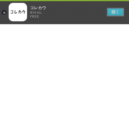
コレカウ
開く
iEnt inc.
FREE