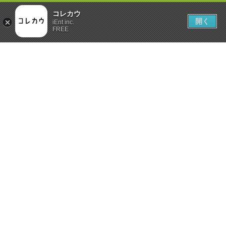
コレカウ
開く
iEnt inc.
FREE