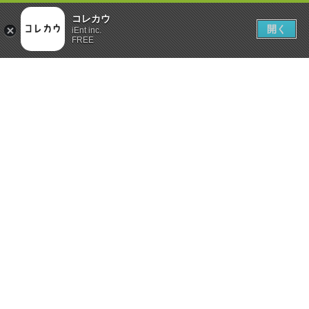
コレカウ
開く
iEnt inc.
FREE