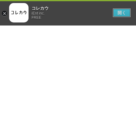
コレカウ
開く
iEnt inc.
FREE