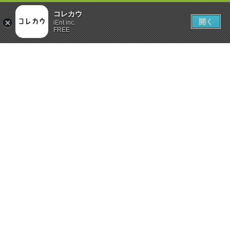
コレカウ
開く
iEnt inc.
FREE