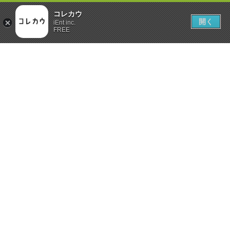
コレカウ
開く
iEnt inc.
FREE