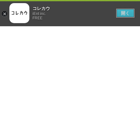
コレカウ
開く
iEnt inc.
FREE