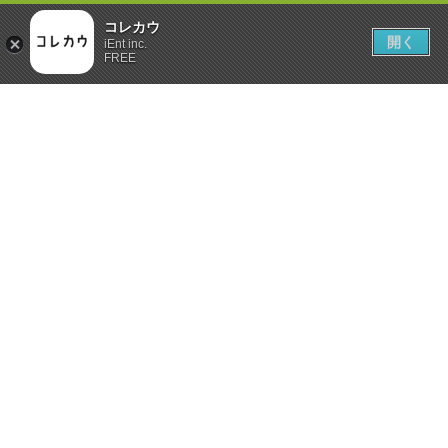
コレカウ
開く
iEnt inc.
FREE