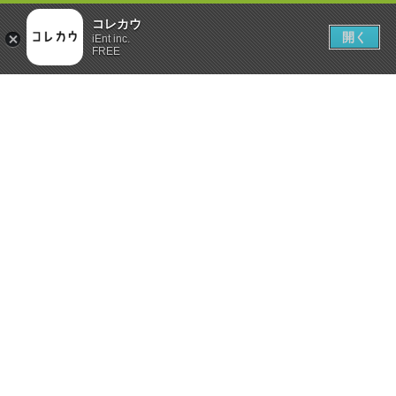
コレカウ
開く
iEnt inc.
FREE