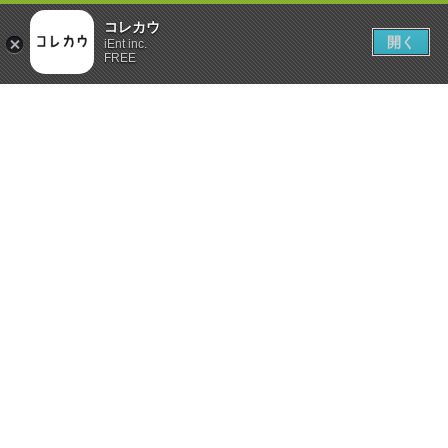
コレカウ
開く
iEnt inc.
FREE