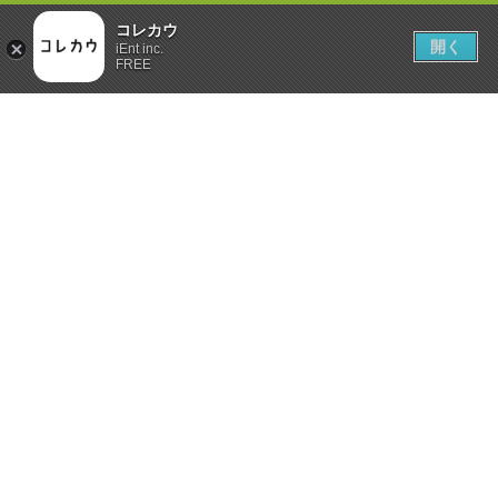
コレカウ
開く
iEnt inc.
FREE