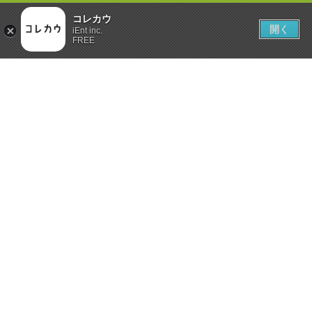
コレカウ
開く
iEnt inc.
FREE