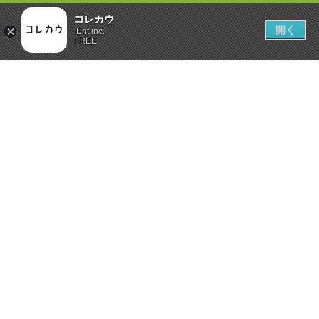
コレカウ
開く
iEnt inc.
FREE