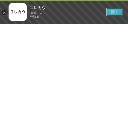
コレカウ
開く
iEnt inc.
FREE