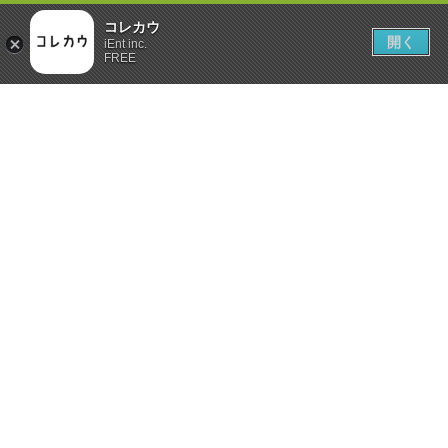
コレカウ
開く
iEnt inc.
FREE