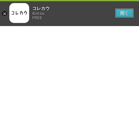
コレカウ
開く
iEnt inc.
FREE