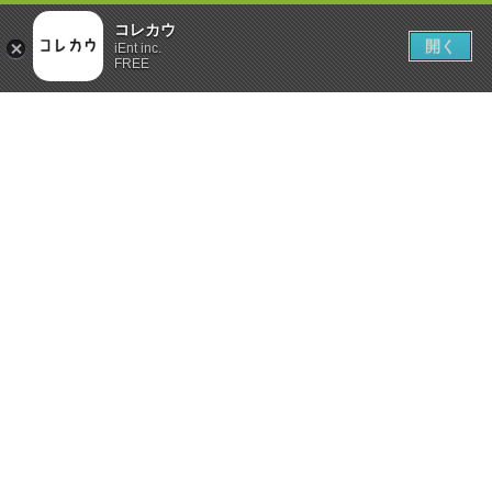
コレカウ
開く
iEnt inc.
FREE