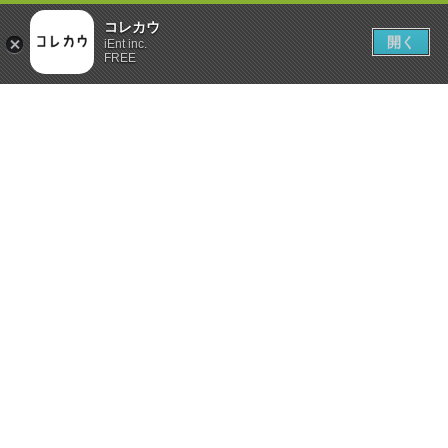
コレカウ
開く
iEnt inc.
FREE