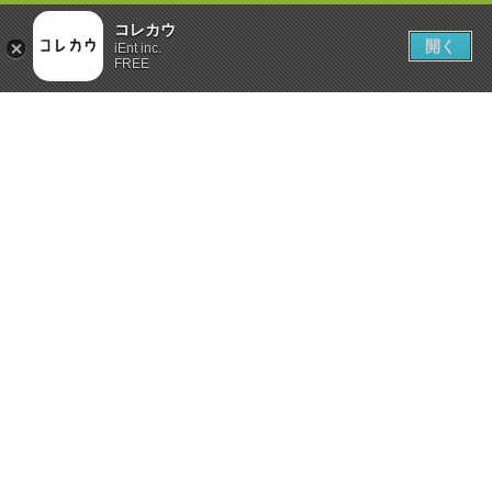
コレカウ
開く
iEnt inc.
FREE