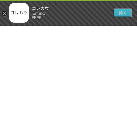
コレカウ
開く
iEnt inc.
FREE