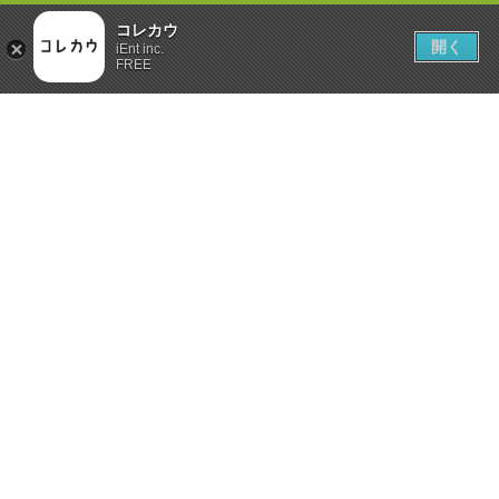
コレカウ
開く
iEnt inc.
FREE