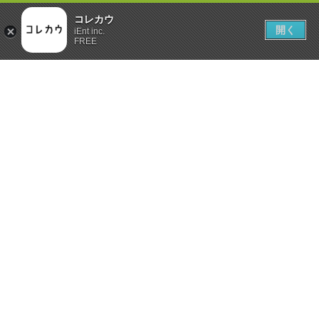
コレカウ
開く
iEnt inc.
FREE