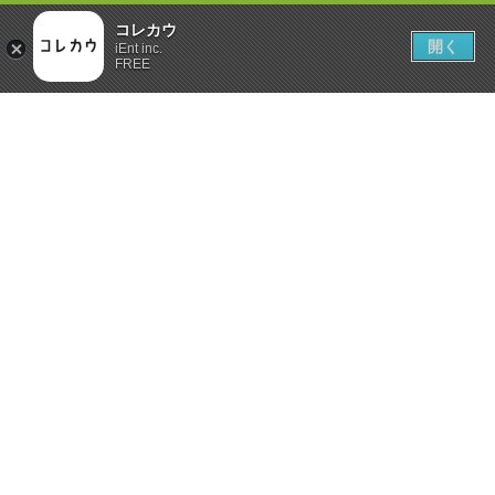
コレカウ
開く
iEnt inc.
FREE