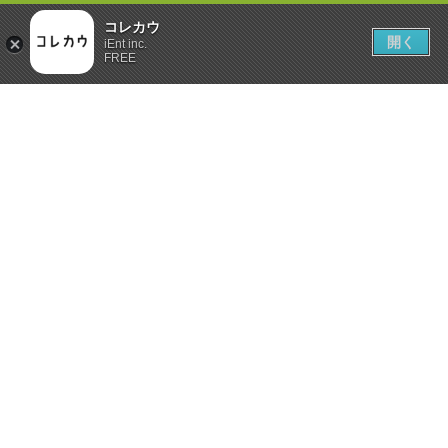
コレカウ
開く
iEnt inc.
FREE