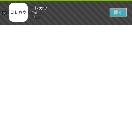
コレカウ
開く
iEnt inc.
FREE