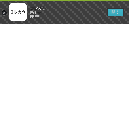
コレカウ
開く
iEnt inc.
FREE