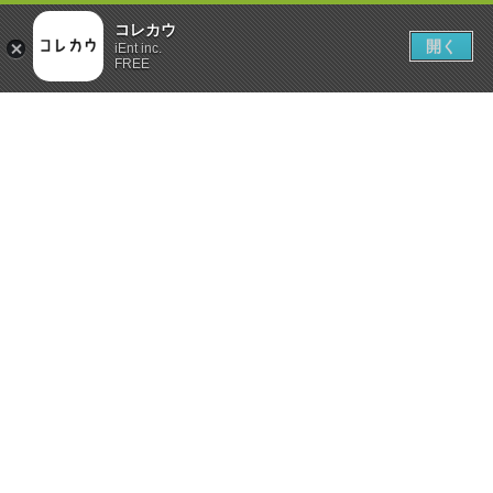
コレカウ
開く
iEnt inc.
FREE