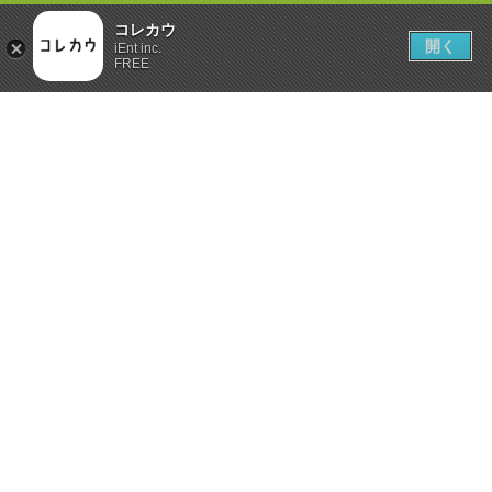
コレカウ
開く
iEnt inc.
FREE