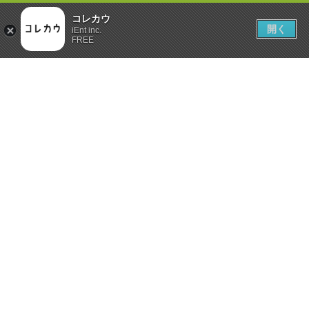
コレカウ
開く
iEnt inc.
FREE