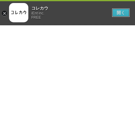
コレカウ
開く
iEnt inc.
FREE