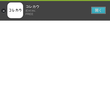
コレカウ
開く
iEnt inc.
FREE